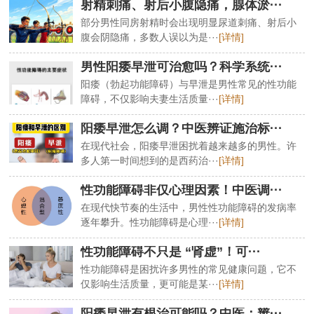
射精刺痛、射后小腹隐痛，腺体淤···
部分男性同房射精时会出现明显尿道刺痛、射后小
腹会阴隐痛，多数人误以为是···
[详情]
男性阳痿早泄可治愈吗？科学系统···
阳痿（勃起功能障碍）与早泄是男性常见的性功能
障碍，不仅影响夫妻生活质量···
[详情]
阳痿早泄怎么调？中医辨证施治标···
在现代社会，阳痿早泄困扰着越来越多的男性。许
多人第一时间想到的是西药治···
[详情]
性功能障碍非仅心理因素！中医调···
在现代快节奏的生活中，男性性功能障碍的发病率
逐年攀升。性功能障碍是心理···
[详情]
性功能障碍不只是 “肾虚”！可···
性功能障碍是困扰许多男性的常见健康问题，它不
仅影响生活质量，更可能是某···
[详情]
阳痿早泄有根治可能吗？中医：辨···