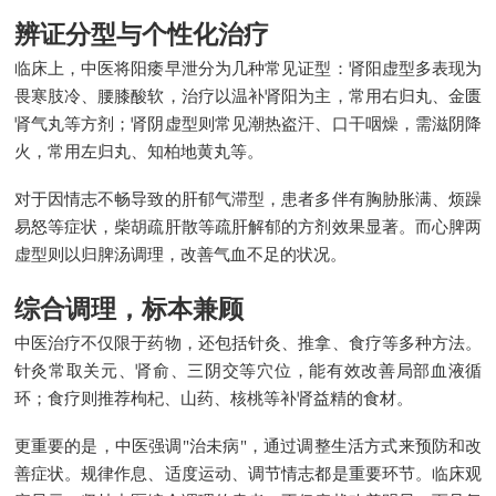
辨证分型与个性化治疗
临床上，中医将阳痿早泄分为几种常见证型：肾阳虚型多表现为
畏寒肢冷、腰膝酸软，治疗以温补肾阳为主，常用右归丸、金匮
肾气丸等方剂；肾阴虚型则常见潮热盗汗、口干咽燥，需滋阴降
火，常用左归丸、知柏地黄丸等。
对于因情志不畅导致的肝郁气滞型，患者多伴有胸胁胀满、烦躁
易怒等症状，柴胡疏肝散等疏肝解郁的方剂效果显著。而心脾两
虚型则以归脾汤调理，改善气血不足的状况。
综合调理，标本兼顾
中医治疗不仅限于药物，还包括针灸、推拿、食疗等多种方法。
针灸常取关元、肾俞、三阴交等穴位，能有效改善局部血液循
环；食疗则推荐枸杞、山药、核桃等补肾益精的食材。
更重要的是，中医强调"治未病"，通过调整生活方式来预防和改
善症状。规律作息、适度运动、调节情志都是重要环节。临床观