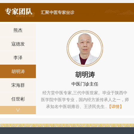
熊杰
寇德发
李泽
胡明涛
胡明涛
中医门诊主任
宋海群
中医全科专家，毕
经方堂中医专家,三代中医世家。毕业于陕西中
任世彬
业，国内经方派传
医学院中医学专业，国内经方派传承人之一，师
...
【详情】
承知名中医胡雍谷、王济民先生..
【详情】