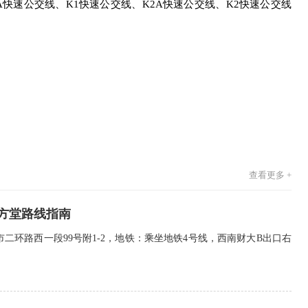
、K1A快速公交线、K1快速公交线、K2A快速公交线、K2快速公交线
。
查看更多 +
方堂路线指南
二环路西一段99号附1-2，地铁：乘坐地铁4号线，西南财大B出口右