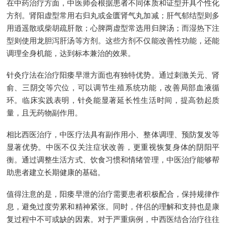
在中药治疗方面，中医师会根据患者不同体质和证型开具个性化
方剂。肾阳虚型常用右归丸或金匮肾气丸加减；肝气郁结型则多
用逍遥散或柴胡疏肝散；心脾两虚型常选用归脾汤；而湿热下注
型则使用龙胆泻肝汤等方剂。这些方剂不仅能改善性功能，还能
调理全身机能，达到标本兼治的效果。
针灸疗法在治疗阳痿早泄方面也有独特优势。通过刺激关元、肾
俞、三阴交等穴位，可以调节生殖系统功能，改善局部血液循
环。临床实践表明，针灸能显著延长性生活时间，提高勃起质
量，且无药物副作用。
相比西医治疗，中医疗法具有副作用小、整体调理、预防复发等
显著优势。中医不仅关注症状改善，更重视恢复身体的阴阳平
衡。通过调整生活方式、饮食习惯和情绪管理，中医治疗能够帮
助患者建立长期健康的基础。
值得注意的是，阳痿早泄的治疗需要患者积极配合，保持规律作
息，避免过度劳累和精神紧张。同时，伴侣的理解和支持也是康
复过程中不可或缺的因素。对于严重病例，中西医结合治疗往往