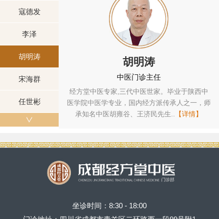
寇德发
李泽
胡明涛
宋海群
任
中医门诊主任
宋海群
家。毕业于陕西中
主治中医师，三代中医世家，中医全科专家，经
任世彬
派传承人之一，师
方堂专家组成员。师承全国名老中医、安徽中医
先生..
【详情】
学院主任医师周楣声教授..
【详情】
坐诊时间：8:30 - 18:00