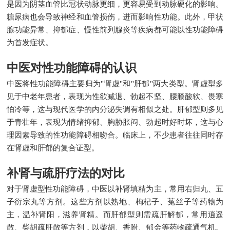
是因为阴茎血管比冠状动脉更细，更容易受到动脉硬化的影响。
糖尿病也会导致神经和血管损伤，进而影响性功能。此外，甲状
腺功能异常、抑郁症、慢性前列腺炎等疾病都可能以性功能障碍
为首发症状。
中医对性功能障碍的认识
中医将性功能障碍主要归为"肾虚"和"肝郁"两大类型。肾虚型多
见于中老年患者，表现为性欲减退、勃起不坚、腰膝酸软、畏寒
怕冷等，这与现代医学的内分泌失调有相似之处。肝郁型则多见
于青壮年，表现为情绪抑郁、胸胁胀闷、勃起时好时坏，这与心
理因素导致的性功能障碍相吻合。临床上，不少患者往往同时存
在肾虚和肝郁的复合证型。
补肾与疏肝疗法的对比
对于肾虚型性功能障碍，中医以补肾填精为主，常用右归丸、五
子衍宗丸等方剂。这些方剂以熟地、枸杞子、菟丝子等药物为
主，温补肾阳，滋养肾精。而肝郁型则需疏肝解郁，常用逍遥
散、柴胡疏肝散等方剂，以柴胡、香附、郁金等药物疏通气机。