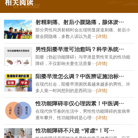
射精刺痛、射后小腹隐痛，腺体淤···
部分男性同房射精时会出现明显尿道刺痛、射后小
腹会阴隐痛，多数人误以为是···
[详情]
男性阳痿早泄可治愈吗？科学系统···
阳痿（勃起功能障碍）与早泄是男性常见的性功能
障碍，不仅影响夫妻生活质量···
[详情]
阳痿早泄怎么调？中医辨证施治标···
在现代社会，阳痿早泄困扰着越来越多的男性。许
多人第一时间想到的是西药治···
[详情]
性功能障碍非仅心理因素！中医调···
在现代快节奏的生活中，男性性功能障碍的发病率
逐年攀升。性功能障碍是心理···
[详情]
性功能障碍不只是 “肾虚”！可···