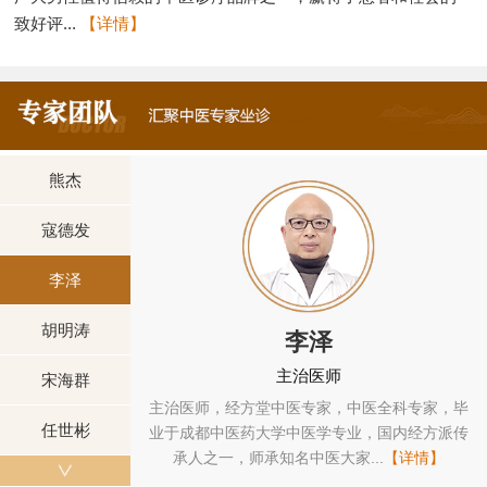
致好评...
【详情】
熊杰
寇德发
李泽
胡明涛
泽
胡明涛
师
中医门诊主任
宋海群
家，中医全科专家，毕
经方堂中医专家,三代中医世家。毕业于陕西
任世彬
学专业，国内经方派传
医学院中医学专业，国内经方派传承人之一，
大家...
【详情】
承知名中医胡雍谷、王济民先生..
【详情】