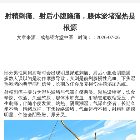
射精刺痛、射后小腹隐痛，腺体淤堵湿热是
根源
文章来源：成都经方堂中医
时间：：2026-07-06
部分男性同房射精时会出现明显尿道刺痛、射后小腹会阴隐痛，
多数人误以为是动作摩擦导致，实则是前列腺慢性充血、下焦湿
热淤堵的典型病理信号，长期放任会反复损伤生殖泌尿系统。
射精刺痛主要分为湿热淤堵与气滞血瘀两类。湿热淤堵者，饮食
辛辣、饮酒、久坐憋尿，腺体水肿充血，射精管道收缩受压，产
生刺痛，伴随小便发黄、灼热、阴囊潮湿；气滞血瘀者，长期久
坐不动、情绪压抑，下焦经络淤堵，气血运行不畅，射精时痛感
明显，伴随会阴坠胀、尿分叉。