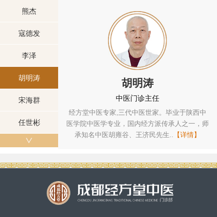
熊杰
寇德发
李泽
胡明涛
胡明涛
中医门诊主任
宋海群
中医全科专家，毕
经方堂中医专家,三代中医世家。毕业于陕西中
任世彬
业，国内经方派传
医学院中医学专业，国内经方派传承人之一，师
...
【详情】
承知名中医胡雍谷、王济民先生..
【详情】