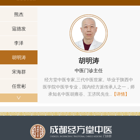
熊杰
寇德发
李泽
胡明涛
胡明涛
中医门诊主任
宋海群
家，毕
经方堂中医专家,三代中医世家。毕业于陕西中
主治中
任世彬
方派传
医学院中医学专业，国内经方派传承人之一，师
方堂专
】
承知名中医胡雍谷、王济民先生..
【详情】
学