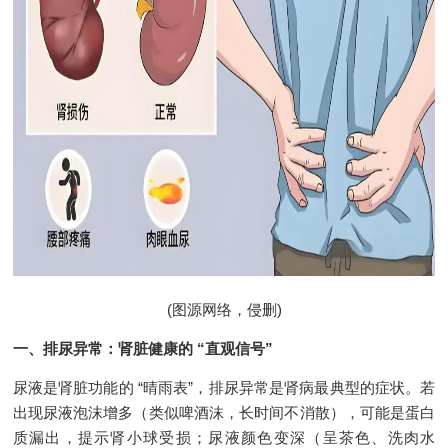
(图源网络，侵删)
一、排尿异常：肾脏健康的 “直观信号”
尿液是肾脏功能的 “晴雨表”，排尿异常是肾病最典型的症状。若
出现尿液泡沫增多（类似啤酒沫，长时间不消散），可能是蛋白
质漏出，提示肾小球受损；尿液颜色变深（呈茶色、洗肉水