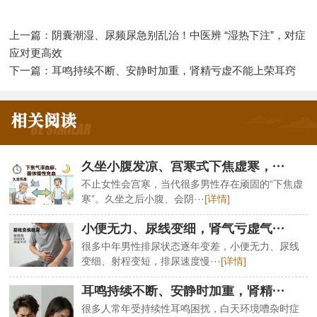
上一篇：
阴囊潮湿、尿频尿急别乱治！中医辨 “湿热下注”，对症
应对更高效
下一篇：
耳鸣持续不断、安静时加重，肾精亏虚不能上荣耳窍
久坐小腹发凉、宫寒式下焦虚寒，···
不止女性会宫寒，当代很多男性存在顽固的“下焦虚
寒”。久坐之后小腹、会阴···
[详情]
小便无力、尿线变细，肾气亏虚气···
很多中年男性排尿状态逐年变差，小便无力、尿线
变细、射程变短，排尿速度慢···
[详情]
耳鸣持续不断、安静时加重，肾精···
很多人常年受持续性耳鸣困扰，白天环境嘈杂时症