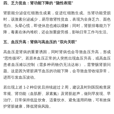
四、乏力贫血：肾功能下降的 “隐性表现”
肾脏能分泌促红细胞生成素，促进红细胞生成。当肾功能受损
时，该激素分泌减少，易导致肾性贫血，表现为全身乏力、面色
苍白、头晕心慌，即使休息也难以缓解；同时，肾脏排毒能力下
降，毒素在体内堆积，还会加重疲劳感，影响日常工作与生活。
五、血压升高：肾病与高血压的 “双向关联”
高血压是肾病的重要诱因，同时肾病也会导致血压升高，形成
“恶性循环”。若原本血压正常的人突然出现血压升高，或高血压
患者血压难以控制（需多种药物仍无法达标），需警惕肾脏问
题。这是因为肾脏调节血压的功能下降，会导致血管收缩异常，
进而引发血压波动。
若出现上述 1-2 种症状且持续超过 2 周，建议及时到医院检查尿
常规、肾功能（血肌酐、尿素氮）及肾脏超声，做到早发现、早
治疗。日常保持低盐饮食、适量饮水、避免滥用药物，可有效保
护肾脏健康，降低肾病风险。