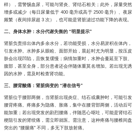
样），需警惕血尿，可能与肾炎、肾结石相关；此外，尿量突然
增多或减少（每日尿量低于 400 毫升或高于 2500 毫升）、夜尿
频繁（夜间排尿超 3 次），也可能是肾脏滤过功能下降的表现。
二、身体水肿：水分代谢失衡的 “明显提示”
肾脏负责排出体内多余水分，若功能受损，水分易淤积在体内，
引发水肿。水肿多从眼睑、面部开始，晨起时尤为明显，按压皮
肤会出现凹陷，且恢复缓慢；病情加重时，水肿会蔓延至下肢、
腹部，甚至全身，部分患者还会伴随体重莫名增加。若出现无诱
因的水肿，需及时检查肾功能。
三、腰背酸痛：肾脏病变的 “潜在信号”
肾脏位于腰部两侧，当肾脏出现炎症、结石或囊肿时，可能引发
腰背疼痛。疼痛多为隐痛、胀痛，集中在腰背部两侧，活动后可
能加重；若出现突发的剧烈腰痛，伴随恶心呕吐，可能是肾结石
梗阻引发的肾绞痛，需立即就医。需注意，这种疼痛与腰椎间盘
突出的 “腰腿痛” 不同，多无下肢放射痛。