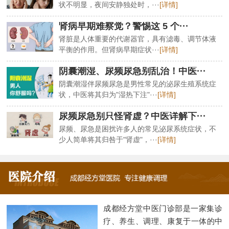
状不明显，夜间安静独处时，···
[详情]
肾病早期难察觉？警惕这 5 个···
肾脏是人体重要的代谢器官，具有滤毒、调节体液
平衡的作用。但肾病早期症状···
[详情]
阴囊潮湿、尿频尿急别乱治！中医···
阴囊潮湿伴尿频尿急是男性常见的泌尿生殖系统症
状，中医将其归为"湿热下注"···
[详情]
尿频尿急别只怪肾虚？中医详解下···
尿频、尿急是困扰许多人的常见泌尿系统症状，不
少人简单将其归咎于"肾虚"，···
[详情]
成都经方堂中医门诊部是一家集诊
疗、养生、调理、康复于一体的中