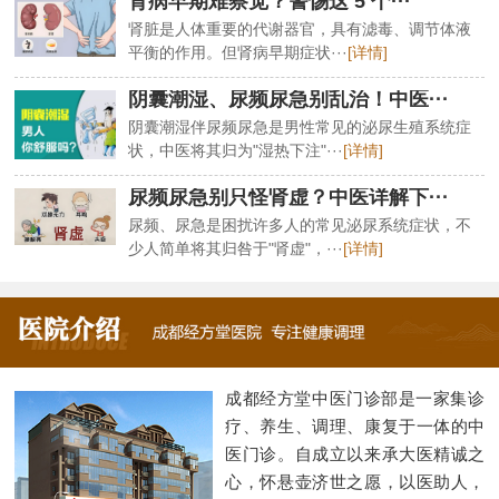
肾病早期难察觉？警惕这 5 个···
肾脏是人体重要的代谢器官，具有滤毒、调节体液
平衡的作用。但肾病早期症状···
[详情]
阴囊潮湿、尿频尿急别乱治！中医···
阴囊潮湿伴尿频尿急是男性常见的泌尿生殖系统症
状，中医将其归为"湿热下注"···
[详情]
尿频尿急别只怪肾虚？中医详解下···
尿频、尿急是困扰许多人的常见泌尿系统症状，不
少人简单将其归咎于"肾虚"，···
[详情]
成都经方堂中医门诊部是一家集诊
疗、养生、调理、康复于一体的中
医门诊。自成立以来承大医精诚之
心，怀悬壶济世之愿，以医助人，