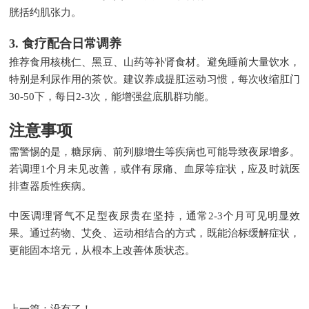
胱括约肌张力。
3. 食疗配合日常调养
推荐食用核桃仁、黑豆、山药等补肾食材。避免睡前大量饮水，
特别是利尿作用的茶饮。建议养成提肛运动习惯，每次收缩肛门
30-50下，每日2-3次，能增强盆底肌群功能。
注意事项
需警惕的是，糖尿病、前列腺增生等疾病也可能导致夜尿增多。
若调理1个月未见改善，或伴有尿痛、血尿等症状，应及时就医
排查器质性疾病。
中医调理肾气不足型夜尿贵在坚持，通常2-3个月可见明显效
果。通过药物、艾灸、运动相结合的方式，既能治标缓解症状，
更能固本培元，从根本上改善体质状态。
上一篇：没有了！