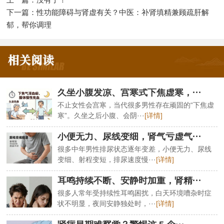
下一篇：
性功能障碍与肾虚有关？中医：补肾填精兼顾疏肝解
郁，帮你调理
久坐小腹发凉、宫寒式下焦虚寒，···
不止女性会宫寒，当代很多男性存在顽固的“下焦虚
寒”。久坐之后小腹、会阴···
[详情]
小便无力、尿线变细，肾气亏虚气···
很多中年男性排尿状态逐年变差，小便无力、尿线
变细、射程变短，排尿速度慢···
[详情]
耳鸣持续不断、安静时加重，肾精···
很多人常年受持续性耳鸣困扰，白天环境嘈杂时症
状不明显，夜间安静独处时，···
[详情]