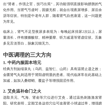
出"肾者，作强之官，技巧出焉"，其功能强弱直接影响膀胱的气
化作用。当肾气亏虚时，固摄无权，就会出现夜尿增多、尿后余
沥等症状。特别是中老年人群，随着肾气自然衰退，这一问题更
为常见。
临床上，肾气不足型夜尿多表现为：每晚起床排尿2次以上，尿
量清长，伴有腰膝酸软、精神萎靡、听力减退等肾虚症状。舌象
多见舌淡苔白，脉象沉细无力。
中医调理的三大方向
1. 中药内服固本培元
经典方剂如缩泉丸（乌药、益智仁、山药）具有温肾止遗之效；
金匮肾气丸则适用于肾阳虚明显的患者。现代临床常在此基础上
加减，如加入桑螵蛸、覆盆子等增强固涩作用。
2. 艾灸温补命门之火
选取关元、气海、肾俞等穴位进行艾灸，通过温热刺激激发肾
阳。研究表明，定期艾灸这些穴位可改善肾小球滤过率，增强膀