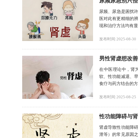
尿频尿急别只怪
尿频、尿急是困扰许
医对此有更精细的
现和治疗方法均有显著
发布时间:2025-08-30
男性肾虚想改善
在中医理论中，肾
软、性功能减退、
食疗与药方结合的方式
发布时间:2025-08-25
性功能障碍与肾
肾虚导致性功能障
泄等）的常见原因