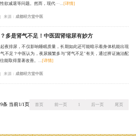
欲减退等问题。然而，现代···...
[详情]
|
来源：
成都经方堂中医
？多是肾气不足！中医固肾缩尿有妙方
繁起夜排尿，不仅影响睡眠质量，长期如此还可能暗示着身体机能出现
气不足？中医认为，夜尿频繁多与"肾气不足"有关，通过辨证施治配
能取得显著改善。...
[详情]
|
来源：
成都经方堂中医
9条 当前1/1页
首页
前一页
1
后一页
尾页