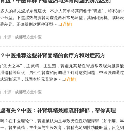
肾虚？中医详解下焦湿热与脾肾两虚的辨治区别
多人的常见泌尿系统症状，不少人简单将其归咎于"肾虚"，却不知中
辨证分型。下焦湿热与脾肾两虚是两种常见证型，其病因病机、临床表
差异。正确辨别这两种证型···...
[详情]
|
来源：
成都经方堂中医
？中医推荐这些补肾固精的食疗方和对症药方
为"先天之本"，主藏精、主生殖，肾虚尤其是性肾虚常表现为腰膝酸
早泄遗精等症状。男性性肾虚如何调理？针对这类问题，中医强调通过
温和调理，既固本培元又避免···...
[详情]
|
来源：
成都经方堂中医
虚有关？中医：补肾填精兼顾疏肝解郁，帮你调理
碍吗？在中医理论中，肾虚被认为是导致男性性功能障碍（如阳痿、早
之一。肾主藏精，主生殖与生长发育，肾精充足则性功能旺盛，反之则