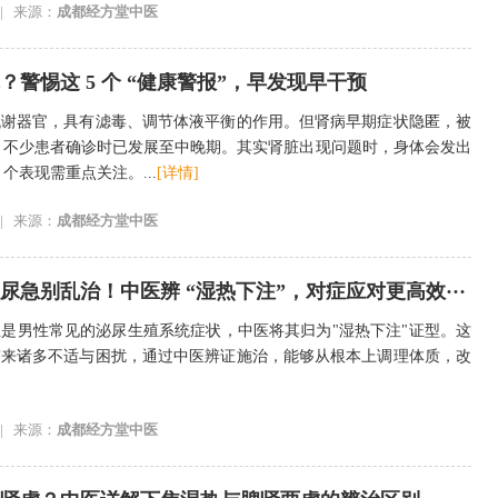
|
来源：
成都经方堂中医
警惕这 5 个 “健康警报”，早发现早干预
代谢器官，具有滤毒、调节体液平衡的作用。但肾病早期症状隐匿，被
”，不少患者确诊时已发展至中晚期。其实肾脏出现问题时，身体会发出
5 个表现需重点关注。...
[详情]
|
来源：
成都经方堂中医
尿急别乱治！中医辨 “湿热下注”，对症应对更高效···
是男性常见的泌尿生殖系统症状，中医将其归为"湿热下注"证型。这
带来诸多不适与困扰，通过中医辨证施治，能够从根本上调理体质，改
|
来源：
成都经方堂中医