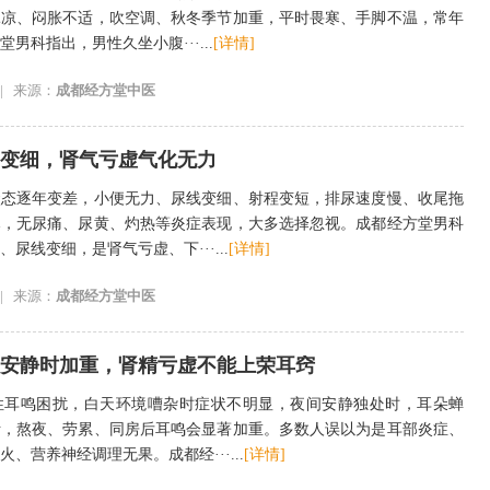
冰凉、闷胀不适，吹空调、秋冬季节加重，平时畏寒、手脚不温，常年
男科指出，男性久坐小腹···...
[详情]
|
来源：
成都经方堂中医
变细，肾气亏虚气化无力
状态逐年变差，小便无力、尿线变细、射程变短，排尿速度慢、收尾拖
尽，无尿痛、尿黄、灼热等炎症表现，大多选择忽视。成都经方堂男科
尿线变细，是肾气亏虚、下···...
[详情]
|
来源：
成都经方堂中医
安静时加重，肾精亏虚不能上荣耳窍
性耳鸣困扰，白天环境嘈杂时症状不明显，夜间安静独处时，耳朵蝉
断，熬夜、劳累、同房后耳鸣会显著加重。多数人误以为是耳部炎症、
、营养神经调理无果。成都经···...
[详情]