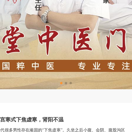
宫寒式下焦虚寒，肾阳不温
代很多男性存在顽固的“下焦虚寒”。久坐之后小腹、会阴、腹股沟区