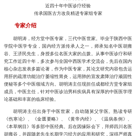
近四十年中医诊疗经验
传承国医古方改良精进专家组专家
专家介绍
胡明涛，
经方堂中医专家
，三代中医世家。毕业于陕西中医
学院中医学专业，国内经方派传承人之一，师承知名中医胡雍
谷、王济民先生，身授多位名医大家的点拨。从事中医诊疗和研
究工作近四十年，多次参与全国中西医学术交流会，先后在国内
核心杂志发表多篇论著，作为中医专家，其论文研究内容包含运
用肝的疏泄功能治疗萎缩性胃炎，运用肺的宣发肃降治疗顽固性
便秘等多个中医领域方向。胡明涛主任现担任成都经方堂专家组
成员，中医主任，针对中医诊治男科疾病具有深厚的中医医学理
论基础和丰富的临床经验。
胡明涛主任出身于中医世家，自幼随舅父学医。熟读专研
《伤寒论》、《金匮要略》、《黄帝内经》、《温病条例》、
《本草纲目》等多部中医经典。后在因缘际会下，拜师四川名医
胡雍谷，并跟随老先生长期学习经方的应用和研究，深得严师真