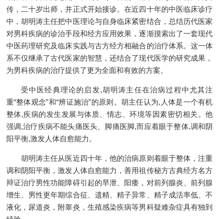
传，二十岁出师，并正式开始接诊。在近四十年的中医临床诊疗
中，胡明涛主任把中医理论与自身临床紧密结合，总结历代医家
对男科疾病的诊治手段和经方应用效果，逐渐摸索出了一套现代
中医药理研究及临床实践与古方经方相融合的治疗体系。这一体
系不仅继承了古代医家的智慧，还结合了现代医学的研究成果，
为男科疾病的治疗提供了更为全面和有效的方案。
受中医经典理论的启发,胡明涛主任在治病过程中尤其注
重“整体观念”和“辨证施治”的原则。胡主任认为,人体是一个有机
整体,疾病的发生发展与体质、情志、环境等因素密切相关。他
强调,治疗疾病不能头痛医头、脚痛医脚,而应着眼于整体,调和阴
阳平衡,激发人体自愈能力。
胡明涛主任从医近四十年，他的治病原则着眼于整体，注重
调和阴阳平衡，激发人体自愈能力，善用祖传秘方古典经方名方
辩证治疗男性功能障碍引起的早泄、阳痿，对前列腺炎、前列腺
增生、男性更年期综合征、遗精、精子异常、精子成活率低、不
液化，尿道炎，附睾炎，生殖感染疾病等男科疑难杂症具有独到