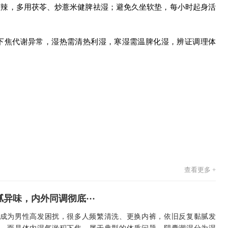
重辣，多用茯苓、炒薏米健脾祛湿；避免久坐软垫，每小时起身活
下焦代谢异常，湿热需清热利湿，寒湿需温脾化湿，辨证调理体
查看更多 +
异味，内外同调彻底···
成为男性高发困扰，很多人频繁清洗、更换内裤，依旧反复黏腻发