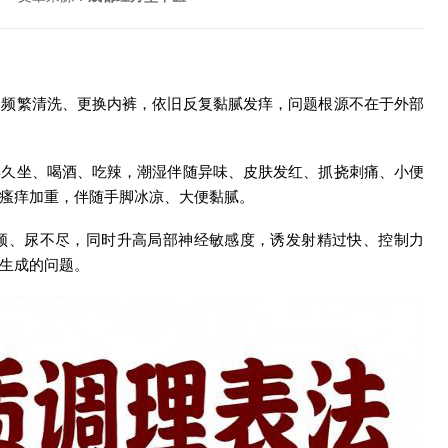
人频繁清洗、更换内裤，依旧反复黏腻发痒，问题根源不在于外部
年久坐、喝酒、吃辣，潮湿伴随异味、皮肤发红、抓挠刺痛、小便
瘙痒加重，伴随手脚冰凉、大便黏腻。
频、尿不尽，同时升高局部神经敏感度，诱发射精过快、控制力
生成的问题。