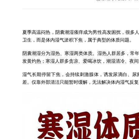
夏季高温闷热，阴囊潮湿瘙痒成为男性高发困扰，很多
卫生，而是体内湿气淤积下焦，属于典型的体质问题。
阴囊潮湿分为湿热、寒湿两类体质。湿热人群居多，常
发黄灼热；寒湿人群多贪凉、爱喝冰饮，潮湿清冷、夜间
湿气长期停留下焦，会持续刺激腺体，诱发尿滴白、尿
差。仅靠外部清洁只能暂时缓解，无法解决体内湿气反复