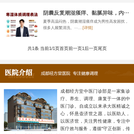
阴囊反复潮湿瘙痒、黏腻异味，内···
夏季高温闷热，阴囊潮湿瘙痒成为男性高发困扰，
很多人频繁清洗、···....
[详情]
共1条 当前1/1页
首页
前一页
1
后一页
尾页
成都经方堂中医门诊部是一家集诊
疗、养生、调理、康复于一体的中
医门诊。自成立以来承大医精诚之
心，怀悬壶济世之愿，以医助人，
以医济世，关注男性健康，专注中
医疗效与服务，遵循“守正创新，传