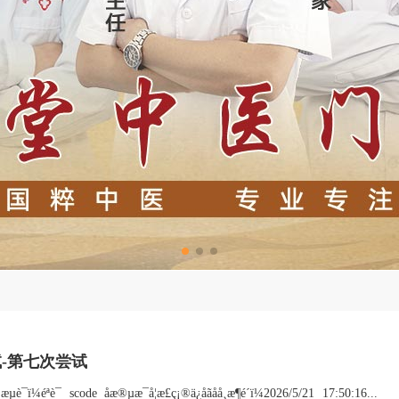
试-第七次尝试
å¸æµè¯ï¼éªè¯ scode å­æ®µæ¯å¦æ­£ç¡®ä¿å­ãåå¸æ¶é´ï¼2026/5/21 17:50:16...