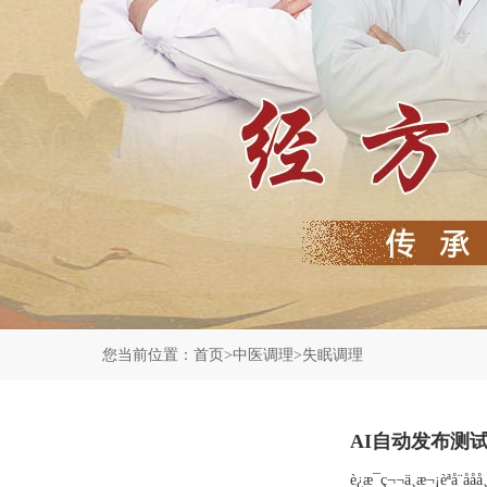
您当前位置：
首页
>
中医调理
>
失眠调理
AI自动发布测
è¿æ¯ç¬¬ä¸æ¬¡èªå¨åå