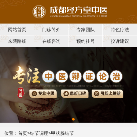
网站首页
门诊简介
专家团队
特色疗法
来院路线
在线咨询
预约挂号
投诉建议
位置：
首页
>
结节调理
>
甲状腺结节