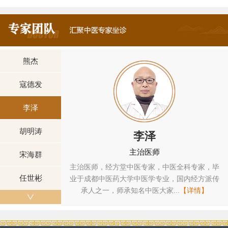
熊杰
寇德发
李泽
胡明涛
李泽
主治医师
宋海群
中西医结合专家，
主治医师，经方堂中医专家，中医全科专家，毕
任世彬
医药大学中西医结
业于成都中医药大学中医学专业，国内经方派传
】
承人之一，师承知名中医大家...
【详情】